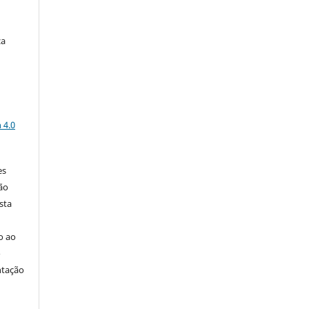
za
a
 4.0
es
ão
sta
go ao
o
ntação