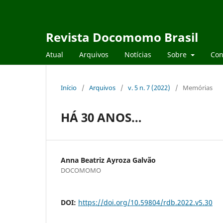
Revista Docomomo Brasil
Atual
Arquivos
Notícias
Sobre
Con
Início
/
Arquivos
/
v. 5 n. 7 (2022)
/
Memórias
HÁ 30 ANOS…
Anna Beatriz Ayroza Galvão
DOCOMOMO
DOI:
https://doi.org/10.59804/rdb.2022.v5.30