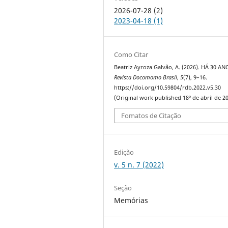
2026-07-28 (2)
2023-04-18 (1)
Como Citar
Beatriz Ayroza Galvão, A. (2026). HÁ 30 A
Revista Docomomo Brasil
,
5
(7), 9–16.
https://doi.org/10.59804/rdb.2022.v5.30
(Original work published 18º de abril de 2
Fomatos de Citação
Edição
v. 5 n. 7 (2022)
Seção
Memórias