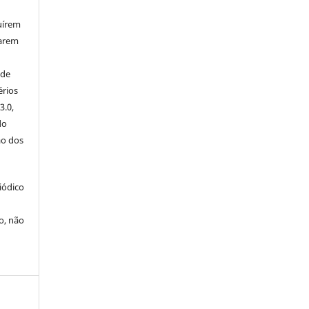
uírem
iarem
 de
érios
3.0,
do
ão dos
iódico
o, não