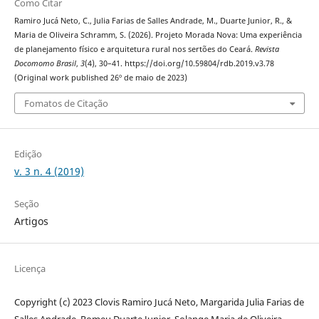
Como Citar
Ramiro Jucá Neto, C., Julia Farias de Salles Andrade, M., Duarte Junior, R., &
Maria de Oliveira Schramm, S. (2026). Projeto Morada Nova: Uma experiência
de planejamento físico e arquitetura rural nos sertões do Ceará.
Revista
Docomomo Brasil
,
3
(4), 30–41. https://doi.org/10.59804/rdb.2019.v3.78
(Original work published 26º de maio de 2023)
Fomatos de Citação
Edição
v. 3 n. 4 (2019)
Seção
Artigos
Licença
Copyright (c) 2023 Clovis Ramiro Jucá Neto, Margarida Julia Farias de
Salles Andrade, Romeu Duarte Junior, Solange Maria de Oliveira