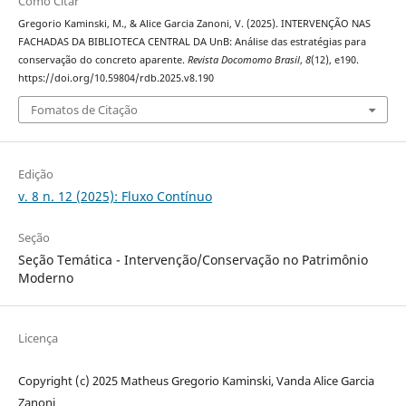
Como Citar
Gregorio Kaminski, M., & Alice Garcia Zanoni, V. (2025). INTERVENÇÃO NAS
FACHADAS DA BIBLIOTECA CENTRAL DA UnB: Análise das estratégias para
conservação do concreto aparente.
Revista Docomomo Brasil
,
8
(12), e190.
https://doi.org/10.59804/rdb.2025.v8.190
Fomatos de Citação
Edição
v. 8 n. 12 (2025): Fluxo Contínuo
Seção
Seção Temática - Intervenção/Conservação no Patrimônio
Moderno
Licença
Copyright (c) 2025 Matheus Gregorio Kaminski, Vanda Alice Garcia
Zanoni