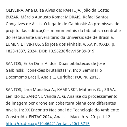
OLIVEIRA, Ana Luiza Alves de; PANTOJA, João da Costa;
BUZAR, Márcio Augusto Roma; MORAIS, Rafael Santos
Gonçalves de Assis. O legado de Galbinski: As premissas de
projeto das edificações monumentais da biblioteca central e
do restaurante universitário da Universidade de Brasília.
LUMEN ET VIRTUS, São José dos Pinhais, v. XV, n. XXXIX, p.
1823-1837, 2024. DOI: 10.56238/levv15n39-019.
SANTOS, Erika Diniz A. dos. Duas bibliotecas de José
Galbinski: “conexões brutalistas”?. In: X Seminário
Docomomo Brasil. Anais ... Curitiba: PUCPR, 2013.
SANTOS, Lara Monalisa A.; KAMINSKI, Matheus G. ; SILVA,
Lenildo S.; ZANONI, Vanda A. G. Análise do processamento
de imagem por drone em cobertura plana com diferentes
níveis. In: XX Encontro Nacional de Tecnologia do Ambiente
Construído, ENTAC 2024, Anais ... Maceió. v. 20. p. 1-12.
http://dx.doi.org/10.46421/entac.v20i1.5715