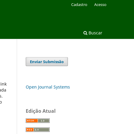
Cadastro
Acesso
Buscar
Enviar Submissão
link
Open Journal Systems
cada
s.
o
Edição Atual