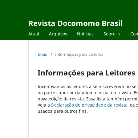
Revista Docomomo Brasil
Atual
Arquivos
Notícias
Sobre
Con
Início
/
Informações para Leitores
Informações para Leitores
Incentivamos os leitores a se inscreverem no ser
na parte superior da página inicial da revista. E
nova edição da revista. Essa lista também permit
Veja a
Declaração de privacidade da revista
, qu
usados para outros fins.