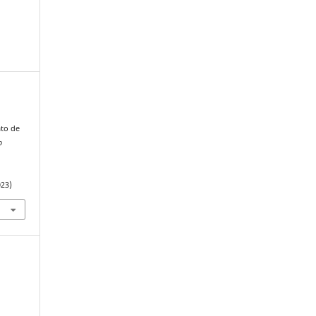
to de
o
023)