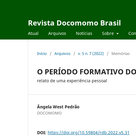
Revista Docomomo Brasil
Atual
Arquivos
Notícias
Sobre
Con
Início
/
Arquivos
/
v. 5 n. 7 (2022)
/
Memórias
O PERÍODO FORMATIVO D
relato de uma experiência pessoal
Ângela West Pedrão
DOCOMOMO
DOI:
https://doi.org/10.59804/rdb.2022.v5.31