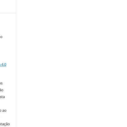
ão
a
 4.0
es
ão
sta
go ao
o
ntação