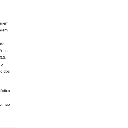
uírem
iarem
 de
érios
3.0,
do
ão dos
iódico
o, não