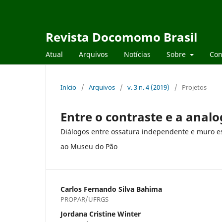
Revista Docomomo Brasil
Atual
Arquivos
Notícias
Sobre
Con
Início
/
Arquivos
/
v. 3 n. 4 (2019)
/
Projetos
Entre o contraste e a analo
Diálogos entre ossatura independente e muro e
ao Museu do Pão
Carlos Fernando Silva Bahima
PROPAR/UFRGS
Jordana Cristine Winter