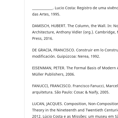
_____________. Lucio Costa: Registro de uma vivên
das Artes, 1995.
DAMISCH, HUBERT. The Column, the Wall. In: Noa
Architecture, Anthony Vidler (org.). Cambridge,
Press, 2016.
DE GRACIA, FRANCISCO. Construir em lo Constru
modificación. Guipúzcoa: Nerea, 1992.
EISENMAN, PETER. The Formal Basis of Modern A
Müller Publishers, 2006.
FANUCCI, FRANCISCO. Francisco Fanucci, Marcelo
arquitetura. São Paulo: Cosac & Naify, 2005.
LUCAN, JACQUES. Composition, Non-Composition
Theory in the Nineteenth and Twentieth Centuri
2012. Lúcio Costa e as Missões: um museu em Sã