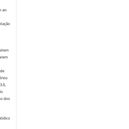
go ao
o
ntação
uírem
iarem
 de
érios
3.0,
do
ão dos
iódico