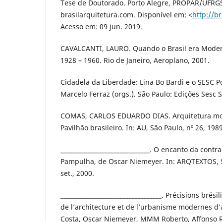
Tese de Doutorado. Porto Alegre, PROPAR/UFRGS
brasilarquitetura.com. Disponível em: <
http://b
Acesso em: 09 jun. 2019.
CAVALCANTI, LAURO. Quando o Brasil era Moder
1928 – 1960. Rio de Janeiro, Aeroplano, 2001.
Cidadela da Liberdade: Lina Bo Bardi e o SESC 
Marcelo Ferraz (orgs.). São Paulo: Edições Sesc 
COMAS, CARLOS EDUARDO DIAS. Arquitetura mod
Pavilhão brasileiro. In: AU, São Paulo, nº 26, 1989
______________________________. O encanto da cont
Pampulha, de Oscar Niemeyer. In: ARQTEXTOS, S
set., 2000.
__________________________________. Précisions brés
de l’architecture et de l’urbanisme modernes d’a
Costa, Oscar Niemeyer, MMM Roberto, Affonso Re