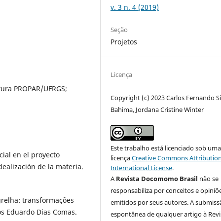
v. 3 n. 4 (2019)
Seção
Projetos
Licença
etura PROPAR/UFRGS;
Copyright (c) 2023 Carlos Fernando Si
Bahima, Jordana Cristine Winter
Este trabalho está licenciado sob um
ial en el proyecto
licença
Creative Commons Attribution
idealización de la materia.
International License
.
A
Revista Docomomo Brasil
não se
responsabiliza por conceitos e opiniõ
relha: transformações
emitidos por seus autores. A submiss
los Eduardo Dias Comas.
espontânea de qualquer artigo à Revi