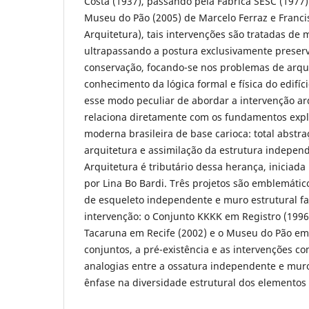
Costa (1937), passando pela Fábrica SESC (1977) 
Museu do Pão (2005) de Marcelo Ferraz e Francis
Arquitetura), tais intervenções são tratadas de 
ultrapassando a postura exclusivamente preserv
conservação, focando-se nos problemas de arqui
conhecimento da lógica formal e física do edifíc
esse modo peculiar de abordar a intervenção ar
relaciona diretamente com os fundamentos explí
moderna brasileira de base carioca: total abstr
arquitetura e assimilação da estrutura independ
Arquitetura é tributário dessa herança, iniciada
por Lina Bo Bardi. Três projetos são emblemáti
de esqueleto independente e muro estrutural fa
intervenção: o Conjunto KKKK em Registro (1996)
Tacaruna em Recife (2002) e o Museu do Pão em 
conjuntos, a pré-existência e as intervenções c
analogias entre a ossatura independente e muro
ênfase na diversidade estrutural dos elementos