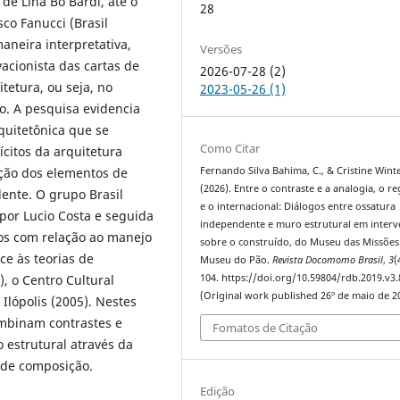
de Lina Bo Bardi, até o
28
co Fanucci (Brasil
maneira interpretativa,
Versões
acionista das cartas de
2026-07-28 (2)
tetura, ou seja, no
2023-05-26 (1)
io. A pesquisa evidencia
quitetônica que se
Como Citar
citos da arquitetura
ação dos elementos de
Fernando Silva Bahima, C., & Cristine Winter
(2026). Entre o contraste e a analogia, o re
ente. O grupo Brasil
e o internacional: Diálogos entre ossatura
 por Lucio Costa e seguida
independente e muro estrutural em inter
cos com relação ao manejo
sobre o construído, do Museu das Missões
ce às teorias de
Museu do Pão.
Revista Docomomo Brasil
,
3
(
, o Centro Cultural
104. https://doi.org/10.59804/rdb.2019.v3.
(Original work published 26º de maio de 2
Ilópolis (2005). Nestes
ombinam contrastes e
Fomatos de Citação
 estrutural através da
 de composição.
Edição