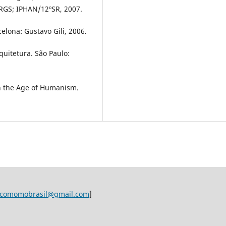
RGS; IPHAN/12ºSR, 2007.
lona: Gustavo Gili, 2006.
uitetura. São Paulo:
n the Age of Humanism.
ocomomobrasil@gmail.com
]