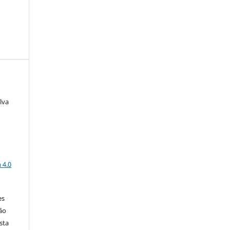
lva
a
 4.0
es
ão
sta