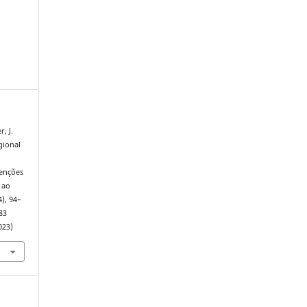
, J.
gional
venções
 ao
4), 94–
83
023)