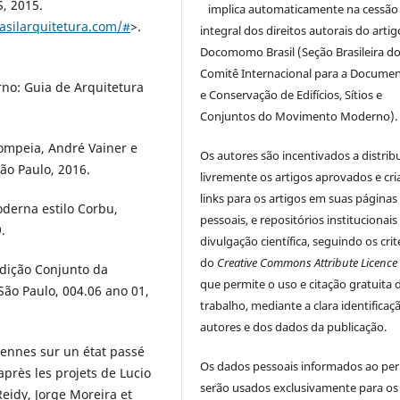
, 2015.
implica automaticamente na cessão
rasilarquitetura.com/#
>.
integral dos direitos autorais do arti
Docomomo Brasil (Seção Brasileira d
Comitê Internacional para a Docume
no: Guia de Arquitetura
e Conservação de Edifícios, Sítios e
Conjuntos do Movimento Moderno).
Pompeia, André Vainer e
Os autores são incentivados a distrib
São Paulo, 2016.
livremente os artigos aprovados e cr
links para os artigos em suas páginas
erna estilo Corbu,
pessoais, e repositórios institucionais
.
divulgação científica, seguindo os crit
do
Creative Commons Attribute Licence
radição Conjunto da
que permite o uso e citação gratuita 
ão Paulo, 004.06 ano 01,
trabalho, mediante a clara identificaç
autores e dos dados da publicação.
iliennes sur un état passé
Os dados pessoais informados ao per
près les projets de Lucio
serão usados exclusivamente para os
idy, Jorge Moreira et