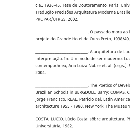
cie., 1936-45. Tese de Doutoramento. Paris: Unive
Tradução Precisões Arquitetura Moderna Brasilei
PROPAR/UFRGS, 2002.
______________________________. O passado mora ao 
projeto do Grande Hotel de Ouro Preto, 1938/40
______________________________. A arquitetura de L
interpretação. In: Um modo de ser moderno: Luci
contemporânea, Ana Luiza Nobre et. al. (orgs.). 
2004.
______________________________. The Poetics of De
Brazilian Schools in BERGDOLL, Barry; COMAS, 
Jorge Francisco. REAL, Patricio del. Latin America
architecture 1955 - 1980. New York: The Museum
COSTA, LUCIO. Lúcio Costa: sôbre arquitetura. P
Universitária, 1962.