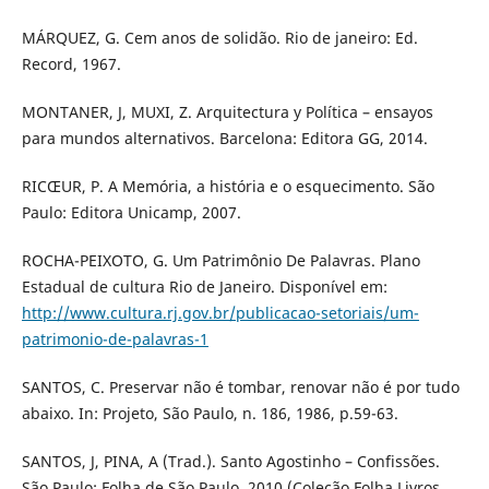
MÁRQUEZ, G. Cem anos de solidão. Rio de janeiro: Ed.
Record, 1967.
MONTANER, J, MUXI, Z. Arquitectura y Política – ensayos
para mundos alternativos. Barcelona: Editora GG, 2014.
RICŒUR, P. A Memória, a história e o esquecimento. São
Paulo: Editora Unicamp, 2007.
ROCHA-PEIXOTO, G. Um Patrimônio De Palavras. Plano
Estadual de cultura Rio de Janeiro. Disponível em:
http://www.cultura.rj.gov.br/publicacao-setoriais/um-
patrimonio-de-palavras-1
SANTOS, C. Preservar não é tombar, renovar não é por tudo
abaixo. In: Projeto, São Paulo, n. 186, 1986, p.59-63.
SANTOS, J, PINA, A (Trad.). Santo Agostinho – Confissões.
São Paulo: Folha de São Paulo, 2010 (Coleção Folha Livros