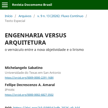
Revista Docomomo Brasil
Início
/
Arquivos
/
v. 9 n. 13 (2026): Fluxo Contínuo
/
Texto Especial
ENGENHARIA VERSUS
ARQUITETURA
o vernáculo entre a nova objetividade e o lirismo
Michelangelo Sabatino
Universidade do Texas em San Antonio
https://orcid.org/0009-0000-2291-168X
Fellipe Decrescenzo A. Amaral
IPHAN
https://orcid.org/0000-0002-6827-3502
DOI:
https://doi.org/10.59804/rdb.2026.v9.166