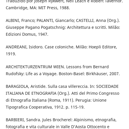
Traduzido por Joseph Rykwert, Neil Leach e Robert Tavernor.
Cambridge, MA: MIT Press, 1988.
ALBINI, Franco; PALANTI, Giancarlo; CASTELLI, Anna (Org.).
Giuseppe Pagano Pogatschnig: Architettura e scritti. Milão:
Edizioni Domus, 1947.
ANDREANI, Isidoro. Case coloniche. Milão: Hoepli Editore,
1919.
ARCHITEKTURZENTRUM WIEN. Lessons from Bernard
Rudofsky: Life as a Voyage. Boston-Basel: Birkhäuser, 2007.
BARAGIOLA, Aristide. Sulla casa villereccia. In: SOCIEDADE
ITALIANA DE ETNOGRAFIA (Org.). Atti del Primo Congresso
di Etnografia Italiana (Roma, 1911). Perugia: Unione
Tipografica Cooperativa, 1912. p. 115-19.
BARBIERI, Sandra. Jules Brocherel: Alpinismo, etnografia,
fotografia e vita culturale in Valle D’Aosta Ottocento e