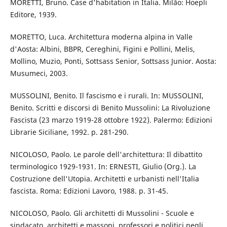
MORETTI, Bruno. Case d'habitation in Italia. Milão: Hoepli
Editore, 1939.
MORETTO, Luca. Architettura moderna alpina in Valle
d'Aosta: Albini, BBPR, Cereghini, Figini e Pollini, Melis,
Mollino, Muzio, Ponti, Sottsass Senior, Sottsass Junior. Aosta:
Musumeci, 2003.
MUSSOLINI, Benito. Il fascismo e i rurali. In: MUSSOLINI,
Benito. Scritti e discorsi di Benito Mussolini: La Rivoluzione
Fascista (23 marzo 1919-28 ottobre 1922). Palermo: Edizioni
Librarie Siciliane, 1992. p. 281-290.
NICOLOSO, Paolo. Le parole dell'architettura: Il dibattito
terminologico 1929-1931. In: ERNESTI, Giulio (Org.). La
Costruzione dell'Utopia. Architetti e urbanisti nell'Italia
fascista. Roma: Edizioni Lavoro, 1988. p. 31-45.
NICOLOSO, Paolo. Gli architetti di Mussolini - Scuole e
sindacato, architetti e massoni, professori e politici negli